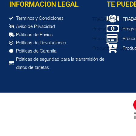
INFORMACION LEGAL
TE PUED
Términos y Condiciones
TRAB
Aviso de Privacidad
Progra
Pol
í
ticas de Envios
Procon
Pol
í
ticas de Devoluciones
Produc
Pol
í
ticas de Garantia
Políticas de seguridad para la transmisión de
datos de tarjetas