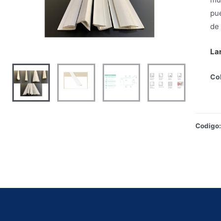
pue
de 
La
Col
Codigo