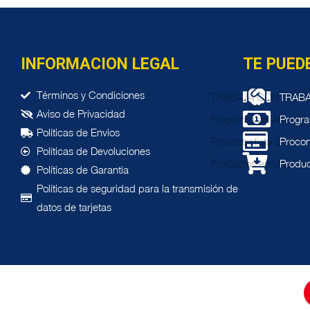
INFORMACION LEGAL
TE PUED
Términos y Condiciones
TRAB
Aviso de Privacidad
Progra
Pol
í
ticas de Envios
Procon
Pol
í
ticas de Devoluciones
Produc
Pol
í
ticas de Garantia
Políticas de seguridad para la transmisión de
datos de tarjetas