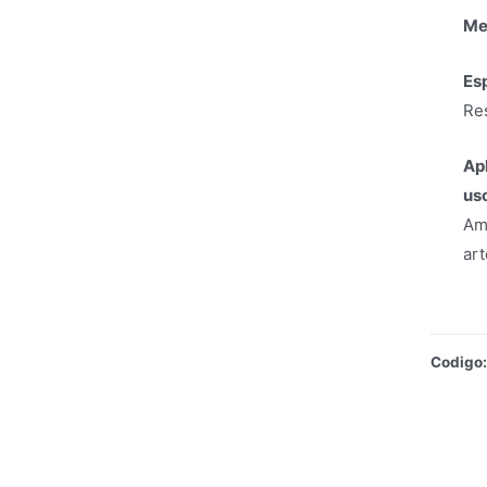
Me
Esp
Res
Ap
us
Ama
art
Codigo