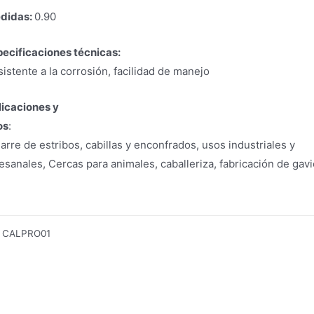
didas:
0.90
ecificaciones técnicas:
istente a la corrosión, facilidad de manejo
licaciones y
os
:
rre de estribos, cabillas y enconfrados, usos industriales y
esanales, Cercas para animales, caballeriza, fabricación de gav
:
CALPRO01